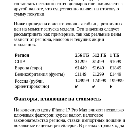
составлять несколько сотен долларов или эквивалент в
другой валюте, что существенно влияет на итоговую
сумму покупки.
Ниже приведена ориентировочная таблица розничных
цен на момент запуска модели. Эти значения следует
рассматривать как примерные, так как реальные цены
зависят от региона, налогов и текущих акций
продавцов.
Регион
256 ГБ
512 ГБ
1 ТБ
США
$1299
$1499
$1699
Европа (евро)
€1449
€1649
€1849
Великобритания (фунты)
£1149
£1299
£1449
149999
174999
199999
Россия (рубли,
ориентировочно)
₽
₽
₽
Факторы, влияющие на стоимость
На конечную цену iPhone 17 Pro Max влияют несколько
ключевых факторов: курсы валют, налоговое
законодательство региона, ставки импортных пошлин и
локальные наценки ритейлеров. В разных странах одна