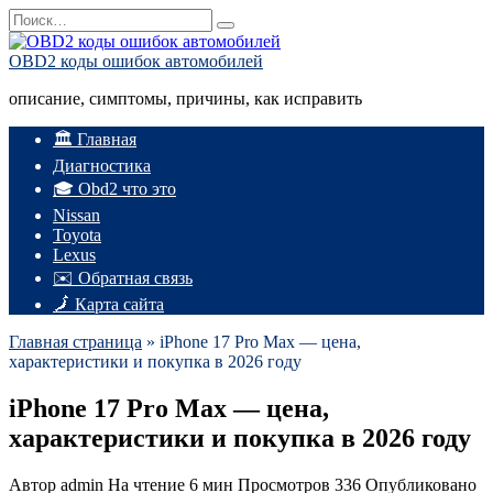
Перейти
Search
к
for:
содержанию
OBD2 коды ошибок автомобилей
описание, симптомы, причины, как исправить
🏛️ Главная
Диагностика
🎓 Obd2 что это
Nissan
Toyota
Lexus
✉️ Обратная связь
🗾 Карта сайта
Главная страница
»
iPhone 17 Pro Max — цена,
характеристики и покупка в 2026 году
iPhone 17 Pro Max — цена,
характеристики и покупка в 2026 году
Автор
admin
На чтение
6 мин
Просмотров
336
Опубликовано