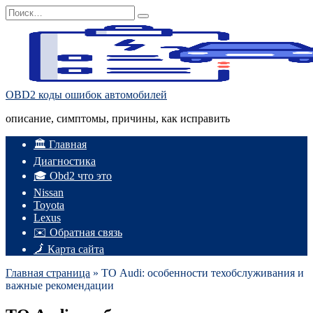
Перейти
Search
к
for:
содержанию
OBD2 коды ошибок автомобилей
описание, симптомы, причины, как исправить
🏛️ Главная
Диагностика
🎓 Obd2 что это
Nissan
Toyota
Lexus
✉️ Обратная связь
🗾 Карта сайта
Главная страница
»
ТО Audi: особенности техобслуживания и
важные рекомендации