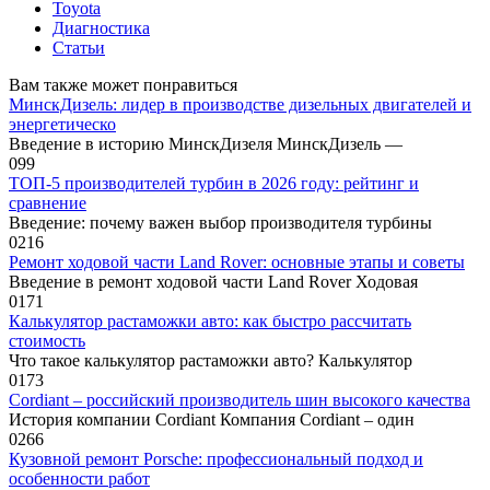
Toyota
Диагностика
Статьи
Вам также может понравиться
МинскДизель: лидер в производстве дизельных двигателей и
энергетическо
Введение в историю МинскДизеля МинскДизель —
0
99
ТОП-5 производителей турбин в 2026 году: рейтинг и
сравнение
Введение: почему важен выбор производителя турбины
0
216
Ремонт ходовой части Land Rover: основные этапы и советы
Введение в ремонт ходовой части Land Rover Ходовая
0
171
Калькулятор растаможки авто: как быстро рассчитать
стоимость
Что такое калькулятор растаможки авто? Калькулятор
0
173
Cordiant – российский производитель шин высокого качества
История компании Cordiant Компания Cordiant – один
0
266
Кузовной ремонт Porsche: профессиональный подход и
особенности работ