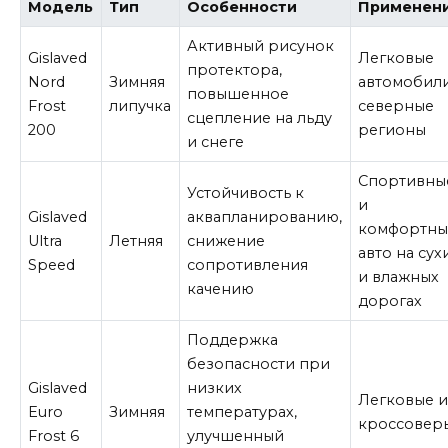
Модель
Тип
Особенности
Применен
Активный рисунок
Gislaved
Легковые
протектора,
Nord
Зимняя
автомобили
повышенное
Frost
липучка
северные
сцепление на льду
200
регионы
и снеге
Спортивны
Устойчивость к
и
Gislaved
аквапланированию,
комфортны
Ultra
Летняя
снижение
авто на сух
Speed
сопротивления
и влажных
качению
дорогах
Поддержка
безопасности при
Gislaved
низких
Легковые 
Euro
Зимняя
температурах,
кроссовер
Frost 6
улучшенный