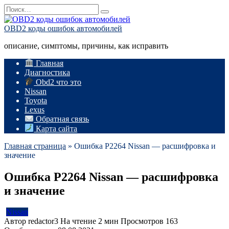
Перейти
Search
к
for:
содержанию
OBD2 коды ошибок автомобилей
описание, симптомы, причины, как исправить
Главная
Диагностика
Obd2 что это
Nissan
Toyota
Lexus
Обратная связь
Карта сайта
Главная страница
»
Ошибка P2264 Nissan — расшифровка и
значение
Ошибка P2264 Nissan — расшифровка
и значение
Nissan
Автор
redactor3
На чтение
2 мин
Просмотров
163