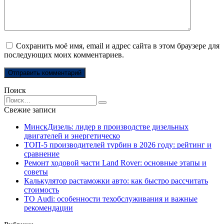
Сохранить моё имя, email и адрес сайта в этом браузере для
последующих моих комментариев.
Поиск
Search
for:
Свежие записи
МинскДизель: лидер в производстве дизельных
двигателей и энергетическо
ТОП-5 производителей турбин в 2026 году: рейтинг и
сравнение
Ремонт ходовой части Land Rover: основные этапы и
советы
Калькулятор растаможки авто: как быстро рассчитать
стоимость
ТО Audi: особенности техобслуживания и важные
рекомендации