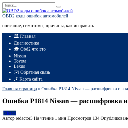
Перейти
Search
к
for:
содержанию
OBD2 коды ошибок автомобилей
описание, симптомы, причины, как исправить
🏛️ Главная
Диагностика
🎓 Obd2 что это
Nissan
Toyota
Lexus
✉️ Обратная связь
🗾 Карта сайта
Главная страница
»
Ошибка P1814 Nissan — расшифровка и зн
Ошибка P1814 Nissan — расшифровка и
Nissan
Автор
redactor3
На чтение
1 мин
Просмотров
134
Опубликован