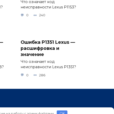
Что означает код
1?
неисправности Lexus P1153?
0
240
 —
Ошибка P1351 Lexus —
расшифровка и
значение
Что означает код
8?
неисправности Lexus P1351?
0
286
сие на работу с этими файлами.
OK