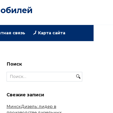
мобилей
атная связь
🗾 Карта сайта
Поиск
Search
for:
Свежие записи
МинскДизель: лидер в
производстве дизельных