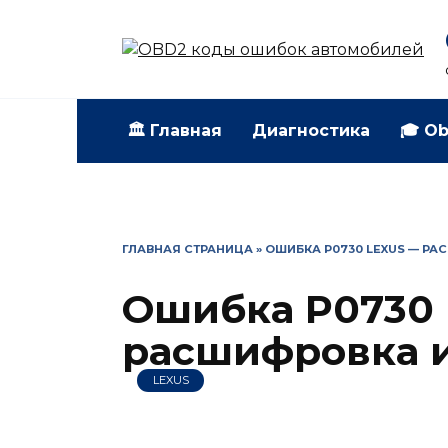
Перейти
к
содержанию
🏛️ Главная
Диагностика
🎓 Ob
ГЛАВНАЯ СТРАНИЦА
»
ОШИБКА P0730 LEXUS — РА
Ошибка P0730 
расшифровка и
LEXUS