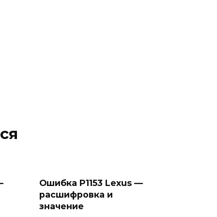
ся
—
Ошибка P1153 Lexus —
расшифровка и
значение