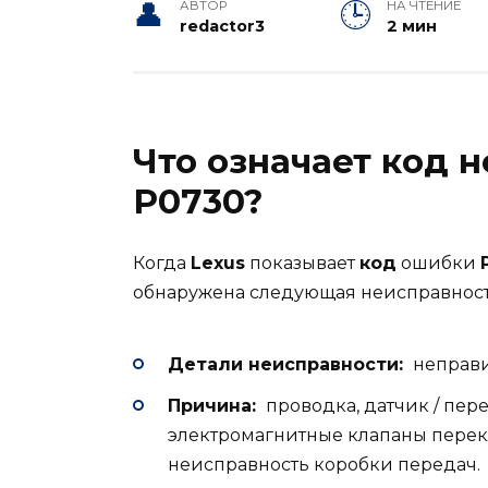
АВТОР
НА ЧТЕНИЕ
redactor3
2 мин
Что означает код 
P0730?
Когда
Lexus
показывает
код
ошибки
обнаружена следующая неисправност
Детали неисправности:
неправи
Причина:
проводка, датчик / пер
электромагнитные клапаны перек
неисправность коробки передач.