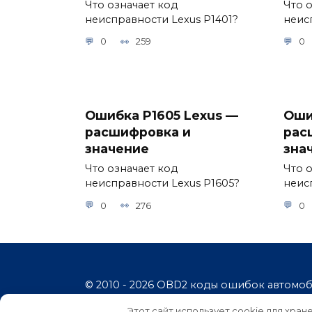
Что означает код
Что 
неисправности Lexus P1401?
неис
0
259
0
Ошибка P1605 Lexus —
Оши
расшифровка и
рас
значение
зна
Что означает код
Что 
неисправности Lexus P1605?
неис
0
276
0
© 2010 - 2026 OBD2 коды ошибок автомо
Этот сайт использует cookie для хран