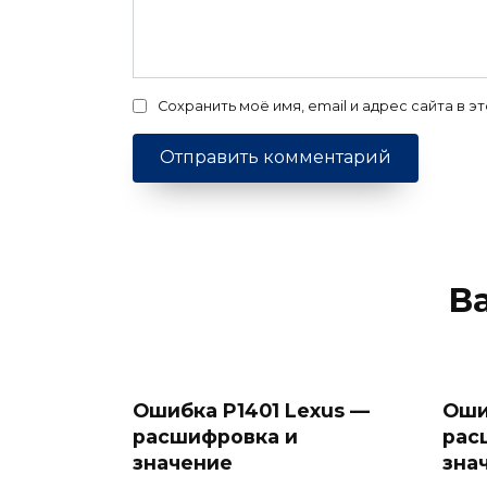
Сохранить моё имя, email и адрес сайта в
В
Ошибка P1401 Lexus —
Оши
расшифровка и
рас
значение
зна