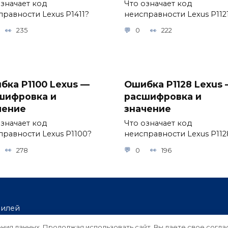
означает код
Что означает код
правности Lexus P1411?
неисправности Lexus P112
235
0
222
бка P1100 Lexus —
Ошибка P1128 Lexus
шифровка и
расшифровка и
чение
значение
означает код
Что означает код
правности Lexus P1100?
неисправности Lexus P112
278
0
196
билей
ения данных. Продолжая использовать сайт, Вы даете свое согла