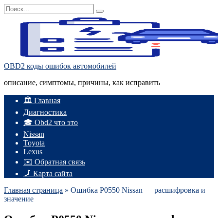
Перейти
Search
к
for:
содержанию
OBD2 коды ошибок автомобилей
описание, симптомы, причины, как исправить
🏛️ Главная
Диагностика
🎓 Obd2 что это
Nissan
Toyota
Lexus
✉️ Обратная связь
🗾 Карта сайта
Главная страница
»
Ошибка P0550 Nissan — расшифровка и
значение