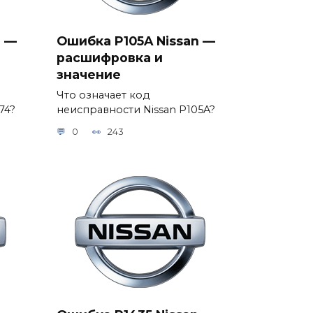
n —
Ошибка P105A Nissan —
расшифровка и
значение
Что означает код
74?
неисправности Nissan P105A?
0
243