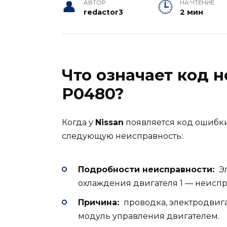
АВТОР
НА ЧТЕНИЕ
redactor3
2 мин
Что означает код 
P0480?
Когда у
Nissan
появляется код ошибк
следующую неисправность:
Подробности неисправности:
Эл
охлаждения двигателя 1 — неиспр
Причина:
проводка, электродвиг
модуль управления двигателем.