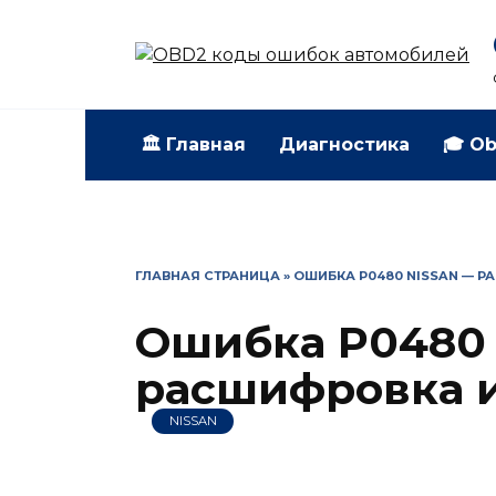
Перейти
к
содержанию
🏛️ Главная
Диагностика
🎓 Ob
ГЛАВНАЯ СТРАНИЦА
»
ОШИБКА P0480 NISSAN — Р
Ошибка P0480 
расшифровка и
NISSAN