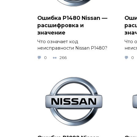
Ошибка P1480 Nissan —
Оши
расшифровка и
рас
значение
зна
Что означает код
Что 
неисправности Nissan P1480?
неис
0
266
0