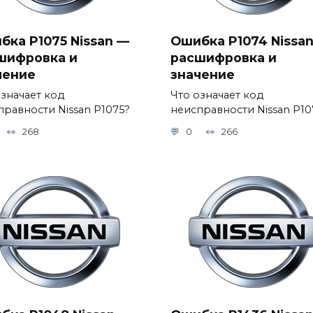
бка P1075 Nissan —
Ошибка P1074 Nissa
шифровка и
расшифровка и
чение
значение
означает код
Что означает код
правности Nissan P1075?
неисправности Nissan P10
268
0
266