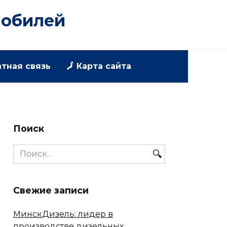
мобилей
атная связь
🗾 Карта сайта
Поиск
Search
for:
Свежие записи
МинскДизель: лидер в
производстве дизельных