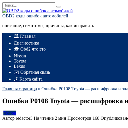
Перейти
Search
к
for:
содержанию
OBD2 коды ошибок автомобилей
описание, симптомы, причины, как исправить
🏛️ Главная
Диагностика
🎓 Obd2 что это
Nissan
Toyota
Lexus
✉️ Обратная связь
🗾 Карта сайта
Главная страница
»
Ошибка P0108 Toyota — расшифровка и зн
Ошибка P0108 Toyota — расшифровка и
Toyota
Автор
redactor3
На чтение
2 мин
Просмотров
168
Опубликован