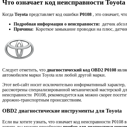
Что означает код неисправности Toyota
Когда
Toyota
представляет код ошибки
P0108
, это означает, 
Подробная информация о неисправности:
датчик абсол
Причина:
Короткое замыкание проводки на плюс, датчик
Следует отметить, что
диагностический код OBD2 P0108
являе
автомобилем марки Toyota или любой другой марки.
Этот веб-сайт носит исключительно информативный характер,
рассмотрены специализированной механической мастерской для
неисправности
P0108,
рекомендуется как можно скорее посети
дорожно-транспортным происшествиям.
OBD2 диагностические инструменты для Toyota
Если вы хотите узнать, что означает код неисправности P0108 
хотите, вы можете приобрести
прибор для диагностики неисп