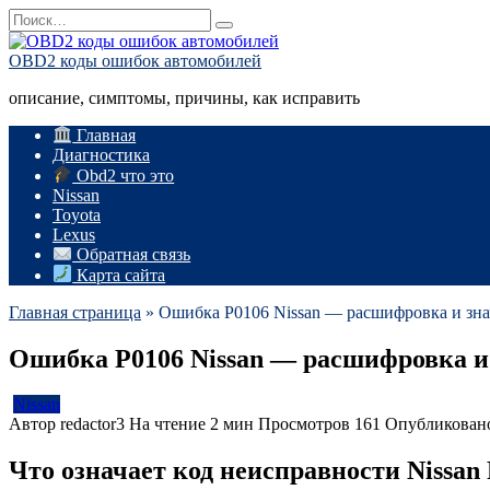
Перейти
Search
к
for:
содержанию
OBD2 коды ошибок автомобилей
описание, симптомы, причины, как исправить
Главная
Диагностика
Obd2 что это
Nissan
Toyota
Lexus
Обратная связь
Карта сайта
Главная страница
»
Ошибка P0106 Nissan — расшифровка и зн
Ошибка P0106 Nissan — расшифровка и
Nissan
Автор
redactor3
На чтение
2 мин
Просмотров
161
Опубликован
Что означает код неисправности Nissan