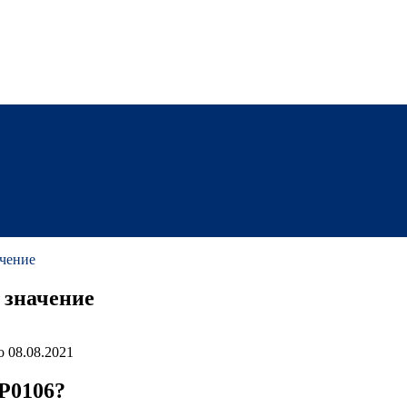
ачение
 значение
о
08.08.2021
 P0106?