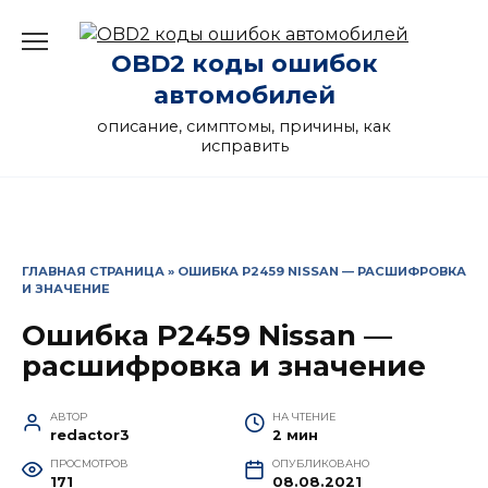
Перейти
к
OBD2 коды ошибок
содержанию
автомобилей
описание, симптомы, причины, как
исправить
ГЛАВНАЯ СТРАНИЦА
»
ОШИБКА P2459 NISSAN — РАСШИФРОВКА
И ЗНАЧЕНИЕ
Ошибка P2459 Nissan —
расшифровка и значение
АВТОР
НА ЧТЕНИЕ
redactor3
2 мин
ПРОСМОТРОВ
ОПУБЛИКОВАНО
171
08.08.2021