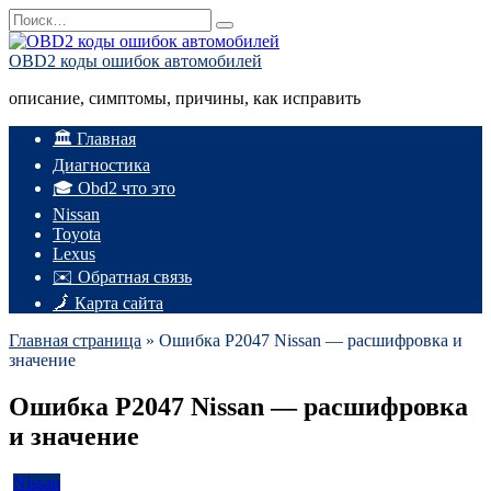
Перейти
Search
к
for:
содержанию
OBD2 коды ошибок автомобилей
описание, симптомы, причины, как исправить
🏛️ Главная
Диагностика
🎓 Obd2 что это
Nissan
Toyota
Lexus
✉️ Обратная связь
🗾 Карта сайта
Главная страница
»
Ошибка P2047 Nissan — расшифровка и
значение
Ошибка P2047 Nissan — расшифровка
и значение
Nissan