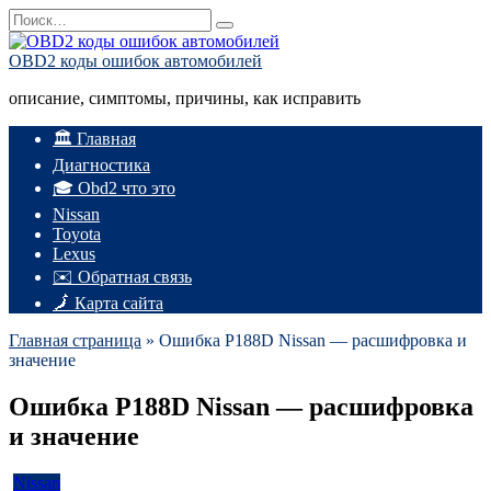
Перейти
Search
к
for:
содержанию
OBD2 коды ошибок автомобилей
описание, симптомы, причины, как исправить
🏛️ Главная
Диагностика
🎓 Obd2 что это
Nissan
Toyota
Lexus
✉️ Обратная связь
🗾 Карта сайта
Главная страница
»
Ошибка P188D Nissan — расшифровка и
значение
Ошибка P188D Nissan — расшифровка
и значение
Nissan