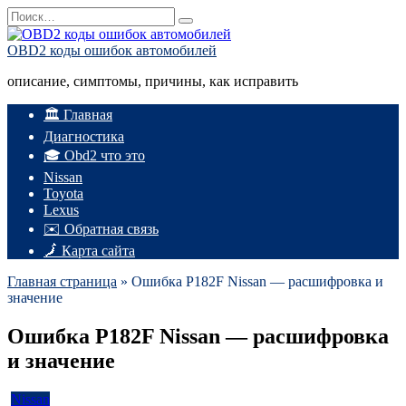
Перейти
Search
к
for:
содержанию
OBD2 коды ошибок автомобилей
описание, симптомы, причины, как исправить
🏛️ Главная
Диагностика
🎓 Obd2 что это
Nissan
Toyota
Lexus
✉️ Обратная связь
🗾 Карта сайта
Главная страница
»
Ошибка P182F Nissan — расшифровка и
значение
Ошибка P182F Nissan — расшифровка
и значение
Nissan