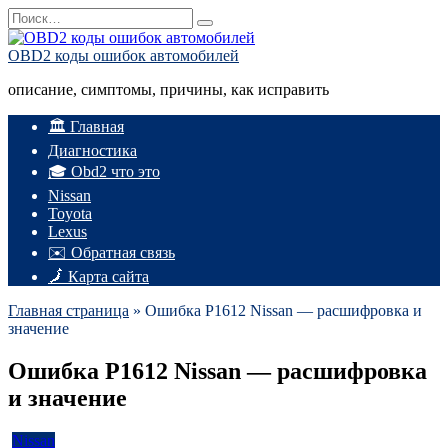
Перейти
Search
к
for:
содержанию
OBD2 коды ошибок автомобилей
описание, симптомы, причины, как исправить
🏛️ Главная
Диагностика
🎓 Obd2 что это
Nissan
Toyota
Lexus
✉️ Обратная связь
🗾 Карта сайта
Главная страница
»
Ошибка P1612 Nissan — расшифровка и
значение
Ошибка P1612 Nissan — расшифровка
и значение
Nissan