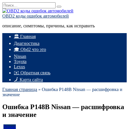
Перейти
Search
к
for:
содержанию
OBD2 коды ошибок автомобилей
описание, симптомы, причины, как исправить
🏛️ Главная
Диагностика
🎓 Obd2 что это
Nissan
Toyota
Lexus
✉️ Обратная связь
🗾 Карта сайта
Главная страница
»
Ошибка P148B Nissan — расшифровка и
значение
Ошибка P148B Nissan — расшифровка
и значение
Nissan