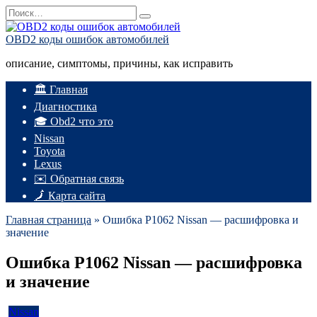
Перейти
Search
к
for:
содержанию
OBD2 коды ошибок автомобилей
описание, симптомы, причины, как исправить
🏛️ Главная
Диагностика
🎓 Obd2 что это
Nissan
Toyota
Lexus
✉️ Обратная связь
🗾 Карта сайта
Главная страница
»
Ошибка P1062 Nissan — расшифровка и
значение
Ошибка P1062 Nissan — расшифровка
и значение
Nissan