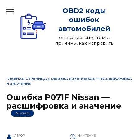
Перейти
OBD2 коды
к
содержанию
ошибок
автомобилей
описание, симптомы,
причины, как исправить
ГЛАВНАЯ СТРАНИЦА
»
ОШИБКА P071F NISSAN — РАСШИФРОВКА
И ЗНАЧЕНИЕ
Ошибка P071F Nissan —
расшифровка и значение
NISSAN
АВТОР
НА ЧТЕНИЕ