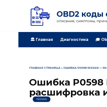
Перейти
к
OBD2 коды 
содержанию
описание, симптомы, прич
🏛️ Главная
Диагностика
🎓 Ob
ГЛАВНАЯ СТРАНИЦА
»
ОШИБКА P0598 NISSAN — Р
Ошибка P0598 
расшифровка и
NISSAN