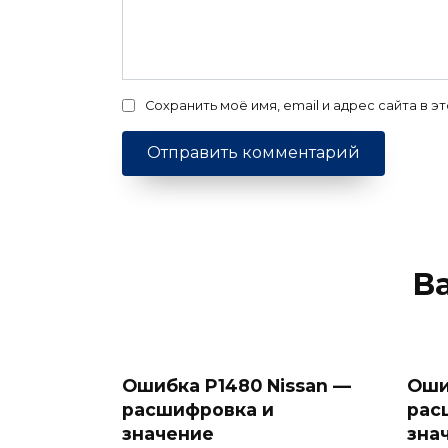
Сохранить моё имя, email и адрес сайта в
В
Ошибка P1480 Nissan —
Оши
расшифровка и
рас
значение
зна