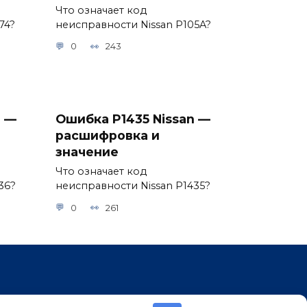
Что означает код
74?
неисправности Nissan P105A?
0
243
n —
Ошибка P1435 Nissan —
расшифровка и
значение
Что означает код
36?
неисправности Nissan P1435?
0
261