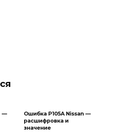
ся
n —
Ошибка P105A Nissan —
расшифровка и
значение