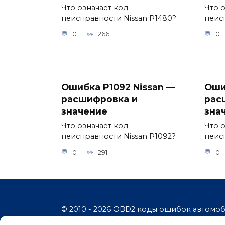
Что означает код
Что 
неисправности Nissan P1480?
неис
0
266
0
Ошибка P1092 Nissan —
Оши
расшифровка и
рас
значение
зна
Что означает код
Что 
неисправности Nissan P1092?
неис
0
291
0
© 2010 - 2026 OBD2 коды ошибок автомо