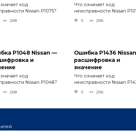
означает код
Что означает код
правности Nissan P1075?
неисправности Nissan P10
268
0
266
бка P1048 Nissan —
Ошибка P1436 Nissa
шифровка и
расшифровка и
чение
значение
означает код
Что означает код
правности Nissan P1048?
неисправности Nissan P14
268
0
296
билей