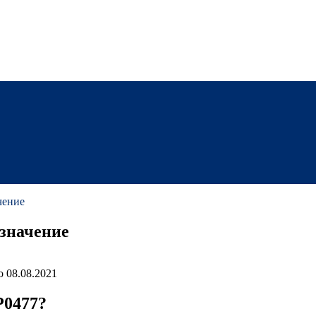
чение
значение
о
08.08.2021
P0477?