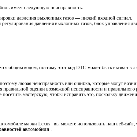
мобиль имеет следующую неисправность:
лировки давления выхлопных газов — низкий входной сигнал.
н регулирования давления выхлопных газов, блок управления дв
тся общим кодом, поэтому этот код DTC может быть вызван в лю
 поэтому любая неисправность или ошибка, которые могут возн
я правильной оценки возможной неисправности и правильного р
е посетить мастерскую, чтобы исправить это, поскольку движен
в автомобиле марки
Lexus
, вы можете использовать наш веб-сайт,
равностей автомобиля
.