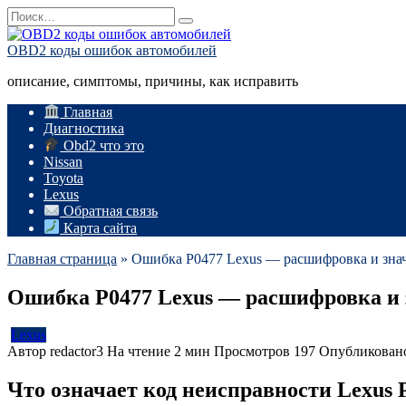
Перейти
Search
к
for:
содержанию
OBD2 коды ошибок автомобилей
описание, симптомы, причины, как исправить
Главная
Диагностика
Obd2 что это
Nissan
Toyota
Lexus
Обратная связь
Карта сайта
Главная страница
»
Ошибка P0477 Lexus — расшифровка и зна
Ошибка P0477 Lexus — расшифровка и 
Lexus
Автор
redactor3
На чтение
2 мин
Просмотров
197
Опубликован
Что означает код неисправности Lexus 