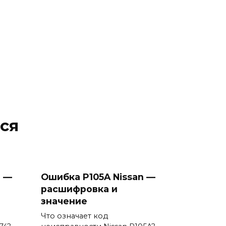
ся
n —
Ошибка P105A Nissan —
расшифровка и
значение
Что означает код