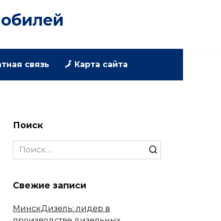
мобилей
атная связь
🗾 Карта сайта
Поиск
Search
for:
Свежие записи
МинскДизель: лидер в
производстве дизельных