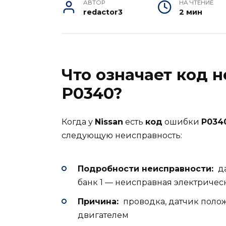
АВТОР
НА ЧТЕНИЕ
redactor3
2 мин
Что означает код 
P0340?
Когда у
Nissan
есть
код
ошибки
P034
следующую неисправность:
Подробности неисправности:
да
банк 1 — неисправная электричес
Причина:
проводка, датчик поло
двигателем