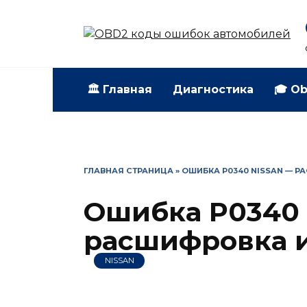
Перейти
к
содержанию
🏛️ Главная
Диагностика
🎓 Ob
ГЛАВНАЯ СТРАНИЦА
»
ОШИБКА P0340 NISSAN — Р
Ошибка P0340 
расшифровка и
NISSAN