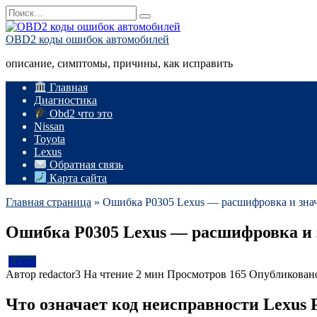
Перейти
Search
к
for:
содержанию
OBD2 коды ошибок автомобилей
описание, симптомы, причины, как исправить
Главная
Диагностика
Obd2 что это
Nissan
Toyota
Lexus
Обратная связь
Карта сайта
Главная страница
»
Ошибка P0305 Lexus — расшифровка и зна
Ошибка P0305 Lexus — расшифровка и 
Lexus
Автор
redactor3
На чтение
2 мин
Просмотров
165
Опубликован
Что означает код неисправности Lexus 