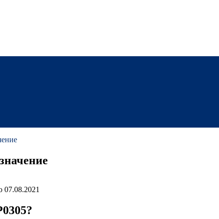
чение
значение
о
07.08.2021
P0305?