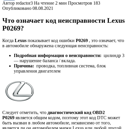
Автор
redactor3
На чтение
2 мин
Просмотров
183
Опубликовано
08.08.2021
Что означает код неисправности Lexus
P0269?
Когда
Lexus
показывает код ошибки
P0269
, это означает, что
в автомобиле обнаружена следующая неисправность:
Подробная информация о неисправности:
цилиндр 3
— нарушение баланса / вклада.
Причина:
проводка, топливная система, блок
управления двигателем
Следует отметить, что
диагностический код OBD2
P0269
является общим кодом, поэтому этот код DTC может
быть вызван в любом автомобиле, независимо от того,
является ли он автомобилем марки Lexus или любой другой