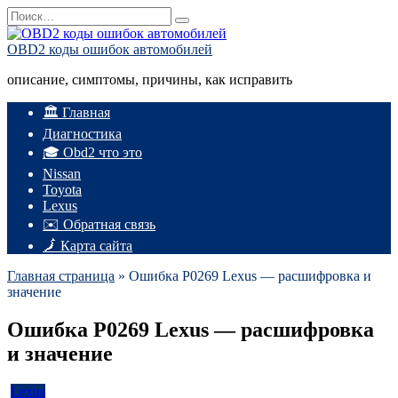
Перейти
Search
к
for:
содержанию
OBD2 коды ошибок автомобилей
описание, симптомы, причины, как исправить
🏛️ Главная
Диагностика
🎓 Obd2 что это
Nissan
Toyota
Lexus
✉️ Обратная связь
🗾 Карта сайта
Главная страница
»
Ошибка P0269 Lexus — расшифровка и
значение
Ошибка P0269 Lexus — расшифровка
и значение
Lexus