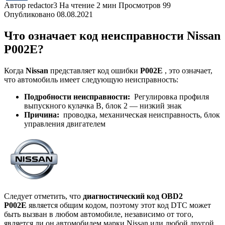
Автор
redactor3
На чтение
2 мин
Просмотров
99
Опубликовано
08.08.2021
Что означает код неисправности Nissan
P002E?
Когда
Nissan
представляет код ошибки
P002E
, это означает,
что автомобиль имеет следующую неисправность:
Подробности неисправности:
Регулировка профиля
выпускного кулачка B, блок 2 — низкий знак
Причина:
проводка, механическая неисправность, блок
управления двигателем
Следует отметить, что
диагностический код OBD2
P002E
является общим кодом, поэтому этот код DTC может
быть вызван в любом автомобиле, независимо от того,
является ли он автомобилем марки Nissan или любой другой