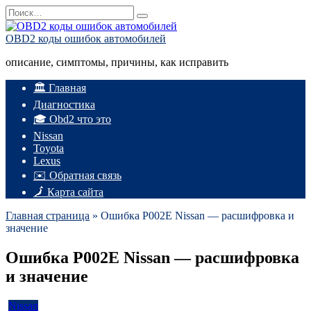
Перейти
Search
к
for:
содержанию
OBD2 коды ошибок автомобилей
описание, симптомы, причины, как исправить
🏛️ Главная
Диагностика
🎓 Obd2 что это
Nissan
Toyota
Lexus
✉️ Обратная связь
🗾 Карта сайта
Главная страница
»
Ошибка P002E Nissan — расшифровка и
значение
Ошибка P002E Nissan — расшифровка
и значение
Nissan