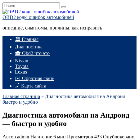
Перейти
Search
к
for:
содержанию
OBD2 коды ошибок автомобилей
описание, симптомы, причины, как исправить
🏛️ Главная
Диагностика
🎓 Obd2 что это
Nissan
Toyota
Lexus
✉️ Обратная связь
🗾 Карта сайта
Главная страница
»
Диагностика автомобиля на Андроид —
быстро и удобно
Диагностика автомобиля на Андроид
— быстро и удобно
Автор
admin
На чтение
6 мин
Просмотров
433
Опубликовано