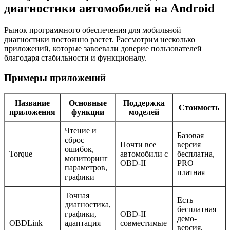
диагностики автомобилей на Android
Рынок программного обеспечения для мобильной
диагностики постоянно растет. Рассмотрим несколько
приложений, которые завоевали доверие пользователей
благодаря стабильности и функционалу.
Примеры приложений
Название
Основные
Поддержка
Стоимость
приложения
функции
моделей
Чтение и
Базовая
сброс
Почти все
версия
ошибок,
Torque
автомобили с
бесплатна,
мониторинг
OBD-II
PRO —
параметров,
платная
графики
Точная
Есть
диагностика,
бесплатная
графики,
OBD-II
демо-
OBDLink
адаптация
совместимые
версия,