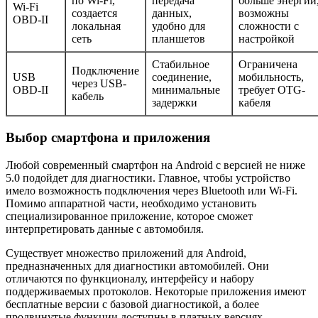
по Wi-Fi,
передача
больше энергии
Wi-Fi
создается
данных,
возможны
OBD-II
локальная
удобно для
сложности с
сеть
планшетов
настройкой
Стабильное
Ограничена
Подключение
USB
соединение,
мобильность,
через USB-
OBD-II
минимальные
требует OTG-
кабель
задержки
кабеля
Выбор смартфона и приложения
Любой современный смартфон на Android с версией не ниже
5.0 подойдет для диагностики. Главное, чтобы устройство
имело возможность подключения через Bluetooth или Wi-Fi.
Помимо аппаратной части, необходимо установить
специализированное приложение, которое сможет
интерпретировать данные с автомобиля.
Существует множество приложений для Android,
предназначенных для диагностики автомобилей. Они
отличаются по функционалу, интерфейсу и набору
поддерживаемых протоколов. Некоторые приложения имеют
бесплатные версии с базовой диагностикой, а более
продвинутые функции доступны в платных версиях.